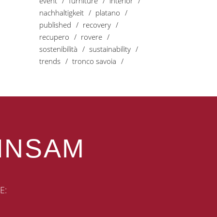
event
furniture
interior
nachhaltigkeit
platano
published
recovery
recupero
rovere
sostenibilità
sustainability
trends
tronco savoia
INSAM
E: