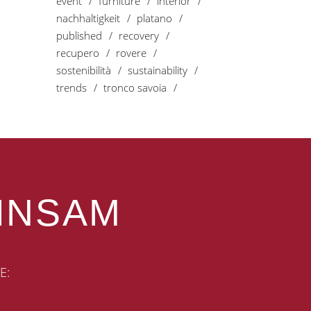
event
furniture
interior
nachhaltigkeit
platano
published
recovery
recupero
rovere
sostenibilità
sustainability
trends
tronco savoia
INSAM
E: