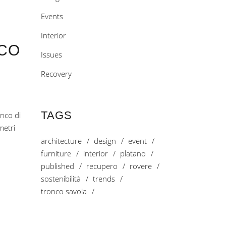
Events
Interior
RCO
Issues
Recovery
TAGS
onco di
metri
architecture
design
event
furniture
interior
platano
published
recupero
rovere
sostenibilità
trends
tronco savoia